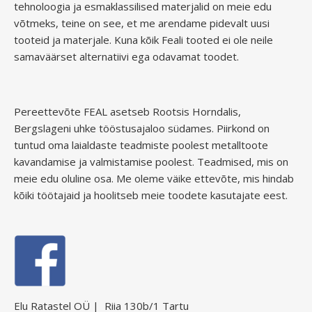
tehnoloogia ja esmaklassilised materjalid on meie edu
võtmeks, teine ​​on see, et me arendame pidevalt uusi
tooteid ja materjale. Kuna kõik Feali tooted ei ole neile
samaväärset alternatiivi ega odavamat toodet.
Pereettevõte FEAL asetseb Rootsis Horndalis,
Bergslageni uhke tööstusajaloo südames. Piirkond on
tuntud oma laialdaste teadmiste poolest metalltoote
kavandamise ja valmistamise poolest. Teadmised, mis on
meie edu oluline osa. Me oleme väike ettevõte, mis hindab
kõiki töötajaid ja hoolitseb meie toodete kasutajate eest.
Elu Ratastel OÜ | Riia 130b/1 Tartu